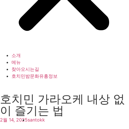
소개
메뉴
찾아오시는길
호치민밤문화유흥정보
호치민 가라오케 내상 없
이 즐기는 법
2월 14, 2025
santokk