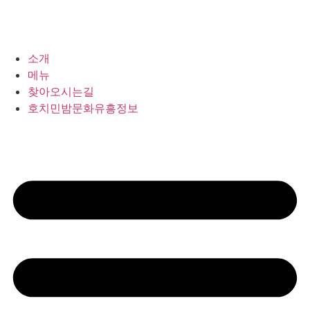
소개
메뉴
찾아오시는길
호치민밤문화유흥정보