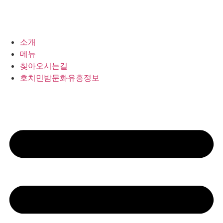
소개
메뉴
찾아오시는길
호치민밤문화유흥정보