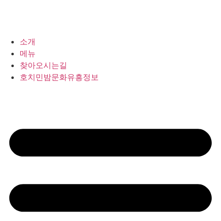
소개
메뉴
찾아오시는길
호치민밤문화유흥정보